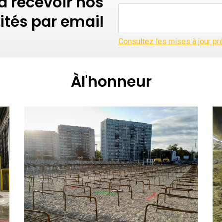
à recevoir nos
ités par email
Consultez les mises à jour p
Àl'honneur