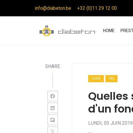
info@diabeton.be
+32 (0)11 29 12 00
(CURREN
HOME
PREST
SHARE
HOME
FAQ
Quelles 
d'un fon
LUNDI, 03 JUIN 2019