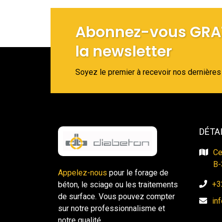
Abonnez-vous GRA
la newsletter
Soyez le premier à recevoir nos dernières 
DÉTA
Ce
​​
Appelez-nous
pour le forage de
+3
béton, le sciage ou les traitements
de surface. Vous pouvez compter
in
sur notre professionnalisme et
notre qualité.