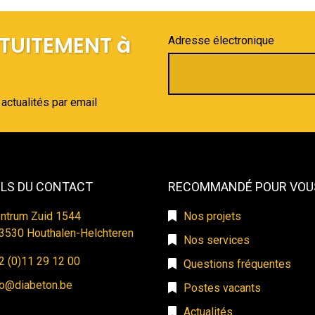
TUITEMENT à
Adresse électronique
actualités par email
ILS DU CONTACT
RECOMMANDÉ POUR VOU
ntrum Zuid 1544
Nos projets
​​​​​B-3530 Houthalen-Helchteren
Nos services
2 (0)11 29 12 00
Questions fréquentes
fo@diabeton.be
Postes vacants
Actualités